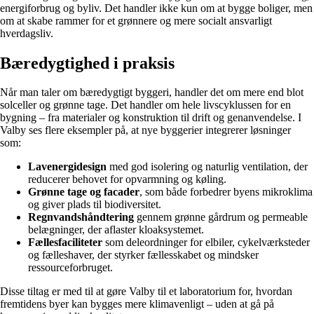
energiforbrug og byliv. Det handler ikke kun om at bygge boliger, men
om at skabe rammer for et grønnere og mere socialt ansvarligt
hverdagsliv.
Bæredygtighed i praksis
Når man taler om bæredygtigt byggeri, handler det om mere end blot
solceller og grønne tage. Det handler om hele livscyklussen for en
bygning – fra materialer og konstruktion til drift og genanvendelse. I
Valby ses flere eksempler på, at nye byggerier integrerer løsninger
som:
Lavenergidesign
med god isolering og naturlig ventilation, der
reducerer behovet for opvarmning og køling.
Grønne tage og facader
, som både forbedrer byens mikroklima
og giver plads til biodiversitet.
Regnvandshåndtering
gennem grønne gårdrum og permeable
belægninger, der aflaster kloaksystemet.
Fællesfaciliteter
som deleordninger for elbiler, cykelværksteder
og fælleshaver, der styrker fællesskabet og mindsker
ressourceforbruget.
Disse tiltag er med til at gøre Valby til et laboratorium for, hvordan
fremtidens byer kan bygges mere klimavenligt – uden at gå på