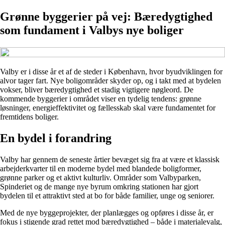
Grønne byggerier på vej: Bæredygtighed
som fundament i Valbys nye boliger
Valby er i disse år et af de steder i København, hvor byudviklingen for
alvor tager fart. Nye boligområder skyder op, og i takt med at bydelen
vokser, bliver bæredygtighed et stadig vigtigere nøgleord. De
kommende byggerier i området viser en tydelig tendens: grønne
løsninger, energieffektivitet og fællesskab skal være fundamentet for
fremtidens boliger.
En bydel i forandring
Valby har gennem de seneste årtier bevæget sig fra at være et klassisk
arbejderkvarter til en moderne bydel med blandede boligformer,
grønne parker og et aktivt kulturliv. Områder som Valbyparken,
Spinderiet og de mange nye byrum omkring stationen har gjort
bydelen til et attraktivt sted at bo for både familier, unge og seniorer.
Med de nye byggeprojekter, der planlægges og opføres i disse år, er
fokus i stigende grad rettet mod bæredygtighed – både i materialevalg,