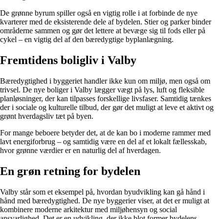
De grønne byrum spiller også en vigtig rolle i at forbinde de nye
kvarterer med de eksisterende dele af bydelen. Stier og parker binder
områderne sammen og gør det lettere at bevæge sig til fods eller på
cykel – en vigtig del af den bæredygtige byplanlægning.
Fremtidens boligliv i Valby
Bæredygtighed i byggeriet handler ikke kun om miljø, men også om
trivsel. De nye boliger i Valby lægger vægt på lys, luft og fleksible
planløsninger, der kan tilpasses forskellige livsfaser. Samtidig tænkes
der i sociale og kulturelle tilbud, der gør det muligt at leve et aktivt og
grønt hverdagsliv tæt på byen.
For mange beboere betyder det, at de kan bo i moderne rammer med
lavt energiforbrug – og samtidig være en del af et lokalt fællesskab,
hvor grønne værdier er en naturlig del af hverdagen.
En grøn retning for bydelen
Valby står som et eksempel på, hvordan byudvikling kan gå hånd i
hånd med bæredygtighed. De nye byggerier viser, at det er muligt at
kombinere moderne arkitektur med miljøhensyn og social
ansvarlighed. Det er en udvikling, der ikke blot former bydelens